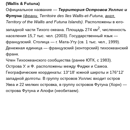
(Wallis & Futuna)
Официальное название —
Территория Островов Уоллис и
Футуна
(
франц.
Territoire des îles Wallis-et-Futuna,
англ.
Territory of the Wallis and Futuna Islands)
. Расположены в юго-
2
западной части Тихого океана. Площадь 274 км
, численность
населения 15,7 тыс. чел. (2003). Государственный язык —
французский. Столица — г. Мата-Уту (св. 1 тыс. чел., 1999).
Денежная единица — французский (конторский) тихоокеанский
франк.
Член Тихоокеанского сообщества (ранее ЮТК, с 1983).
Острова У. и Ф. расположены между Фиджи и Самоа.
Географические координаты: 13°18' южной широты и 176°12'
западной долготы. В группу островов Уоллис входит остров
Увеа и 22 мелких островка, в группу островов Футуна (Хорн) —
острова Футуна и Алофи (необитаем).