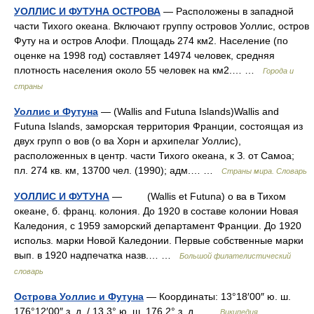
УОЛЛИС И ФУТУНА ОСТРОВА
— Расположены в западной
части Тихого океана. Включают группу островов Уоллис, остров
Футу на и остров Алофи. Площадь 274 км2. Население (по
оценке на 1998 год) составляет 14974 человек, средняя
плотность населения около 55 человек на км2.… …
Города и
страны
Уоллис и Футуна
— (Wallis and Futuna Islands)Wallis and
Futuna Islands, заморская территория Франции, состоящая из
двух групп о вов (о ва Хорн и архипелаг Уоллис),
расположенных в центр. части Тихого океана, к З. от Самоа;
пл. 274 кв. км, 13700 чел. (1990); адм.… …
Страны мира. Словарь
УОЛЛИС И ФУТУНА
— (Wallis et Futuna) о ва в Тихом
океане, б. франц. колония. До 1920 в составе колонии Новая
Каледония, с 1959 заморский департамент Франции. До 1920
использ. марки Новой Каледонии. Первые собственные марки
вып. в 1920 надпечатка назв.… …
Большой филателистический
словарь
Острова Уоллис и Футуна
— Координаты: 13°18′00″ ю. ш.
176°12′00″ з. д. / 13.3° ю. ш. 176.2° з. д. …
Википедия