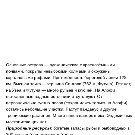
Основные острова — вулканические с краснозёмными
почвами, покрыты невысокими холмами и окружены
коралловыми рифами. Протяжённость береговой линии 129
км. Высшая точка— вершина Сингави (762 м, Футуна). Рек нет,
на Увеа и Футуна — много ручьёв и ключей. На Алофи
естественные водные источники отсутствуют. От
первоначально густых лесов (сохранились только на Алофи)
остались небольшие участки. Растут панданус и другие
тропические растения. Много видов папоротника. Эндемичных
млекопитающих нет.
Природные ресурсы
: богатые запасы рыбы и рыбоводных в
200-мильной экономической зоне.