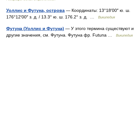
Уоллис и Футуна, острова
— Координаты: 13°18′00″ ю. ш.
176°12′00″ з. д. / 13.3° ю. ш. 176.2° з. д. …
Википедия
Футуна (Уоллис и Футуна)
— У этого термина существуют и
другие значения, см. Футуна. Футуна фр. Futuna …
Википедия