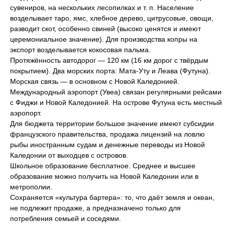
сувениров, на нескольких лесопилках и т. п. Население
возделывает таро, ямс, хлебное дерево, цитрусовые, овощи,
разводит скот, особенно свиней (высоко ценятся и имеют
церемониальное значение). Для производства копры на
экспорт возделывается кокосовая пальма.
Протяжённость автодорог — 120 км (16 км дорог с твёрдым
покрытием). Два морских порта: Мата-Уту и Леава (Футуна).
Морская связь — в основном с Новой Каледонией.
Международный аэропорт (Увеа) связан регулярными рейсами
с Фиджи и Новой Каледонией. На острове Футуна есть местный
аэропорт.
Для бюджета территории большое значение имеют субсидии
французского правительства, продажа лицензий на ловлю
рыбы иностранным судам и денежные переводы из Новой
Каледонии от выходцев с островов.
Школьное образование бесплатное. Среднее и высшее
образование можно получить на Новой Каледонии или в
метрополии.
Сохраняется «культура бартера»: то, что даёт земля и океан,
не подлежит продаже, а предназначено только для
потребления семьей и соседями.