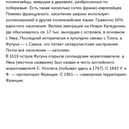
полинезийцы, живущие в деревнях, разбросанных по
побережью. Есть также несколько сотен франко-европейцев.
Помимо французского, население широко использует
уоллисианский и другие полинезийские языки. Грамотно 50%
взрослого населения. Велика эмиграция на Новую Каледонию,
где обосновалось св. 17 тыс. выходцев с островов, в основном
с Увеа. Последний исторически и культурно связан с Тонга, а
Футуна — с Самоа, что питает сепаратистские настроения.
Почти всё население — католики.
В 1616 остров Футуна открыли голландские мореплаватели, а
Увеа (местное название) был назван в честь английского
мореплавателя С. Уоллиса (побывал здесь в 1767). С 1842 У. и
Ф. — протекторат Франции. С 1961 — «заморская территория»
Франции.