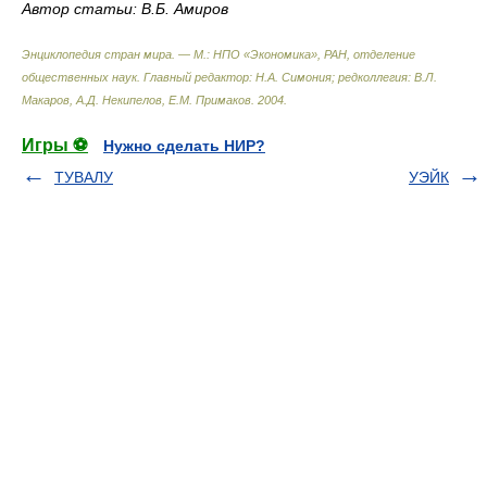
Автор статьи: В.Б. Амиров
Энциклопедия стран мира. — М.: НПО «Экономика», РАН, отделение
общественных наук
.
Главный редактор: Н.А. Симония; редколлегия: В.Л.
Макаров, А.Д. Некипелов, Е.М. Примаков
.
2004
.
Игры ⚽
Нужно сделать НИР?
ТУВАЛУ
УЭЙК