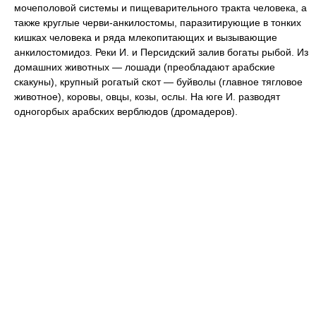
мочеполовой системы и пищеварительного тракта человека, а
также круглые черви-анкилостомы, паразитирующие в тонких
кишках человека и ряда млекопитающих и вызывающие
анкилостомидоз. Реки И. и Персидский залив богаты рыбой. Из
домашних животных — лошади (преобладают арабские
скакуны), крупный рогатый скот — буйволы (главное тягловое
животное), коровы, овцы, козы, ослы. На юге И. разводят
одногорбых арабских верблюдов (дромадеров).