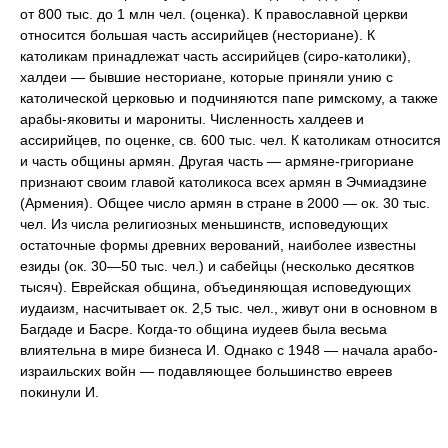
от 800 тыс. до 1 млн чел. (оценка). К православной церкви
относится большая часть ассирийцев (несториане). К
католикам принадлежат часть ассирийцев (сиро-католики),
халдеи — бывшие несториане, которые приняли унию с
католической церковью и подчиняются папе римскому, а также
арабы-яковиты и марониты. Численность халдеев и
ассирийцев, по оценке, св. 600 тыс. чел. К католикам относится
и часть общины армян. Другая часть — армяне-григориане
признают своим главой католикоса всех армян в Эчмиадзине
(Армения). Общее число армян в стране в 2000 — ок. 30 тыс.
чел. Из числа религиозных меньшинств, исповедующих
остаточные формы древних верований, наиболее известны
езиды (ок. 30—50 тыс. чел.) и сабейцы (несколько десятков
тысяч). Еврейская община, объединяющая исповедующих
иудаизм, насчитывает ок. 2,5 тыс. чел., живут они в основном в
Багдаде и Басре. Когда-то община иудеев была весьма
влиятельна в мире бизнеса И. Однако с 1948 — начала арабо-
израильских войн — подавляющее большинство евреев
покинули И.