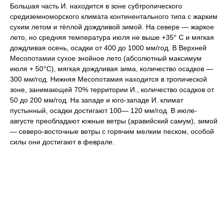
Большая часть И. находится в зоне субтропического
средиземноморского климата континентального типа с жарким
сухим летом и тёплой дождливой зимой. На севере — жаркое
лето, но средняя температура июля не выше +35° С и мягкая
дождливая осень, осадки от 400 до 1000 мм/год. В Верхней
Месопотамии сухое знойное лето (абсолютный максимум
июля + 50°С), мягкая дождливая зима, количество осадков —
300 мм/год. Нижняя Месопотамия находится в тропической
зоне, занимающей 70% территории И., количество осадков от
50 до 200 мм/год. На западе и юго-западе И. климат
пустынный, осадки достигают 100— 120 мм/год. В июле-
августе преобладают южные ветры (аравийский самум), зимой
— северо-восточные ветры с горячим мелким песком, особой
силы они достигают в феврале.