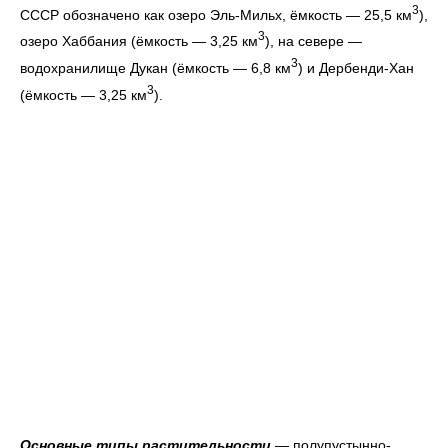
3
СССР обозначено как озеро Эль-Мильх, ёмкость — 25,5 км
),
3
озеро Хаббания (ёмкость — 3,25 км
), на севере —
3
водохранилище Дукан (ёмкость — 6,8 км
) и Дербенди-Хан
3
(ёмкость — 3,25 км
).
Основные типы растительности
— полупустынно-