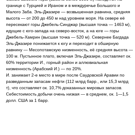
границе с Турцией и Ираном и в междуречье Большого и
Малого Заба. Эль-Джазире — возвышенная равнина, средняя
высота — от 200 до 450 м над уровнем моря. На севере её
пересекают горы Джебель-Синджар (высшая точка — 1463 м),
идущие с юго-запада на северо-восток, а на юге — горы
Джебель-Хамрин (высшая точка — 520 м). Севернее Багдада
Эль-Джазире понижается к югу и переходит в обширную
равнину — Месопотамскую низменность, её средняя высота —
100 м. Пустынное плато, включая Эль-Джазире, составляет ок.
60% территории И., горный район и аллювиальная
низменность (Арабский И.) — по 20%.
И. занимает 2-е место в мире после Саудовской Аравии по
разведанным запасам нефти (112 млрд барр., или 15,3 млрд
т), что составляет ок. 10,7% доказанных мировых запасов.
Себестоимость добычи очень низкая — в среднем, ок. 1—1,5
долл. США за 1 барр.