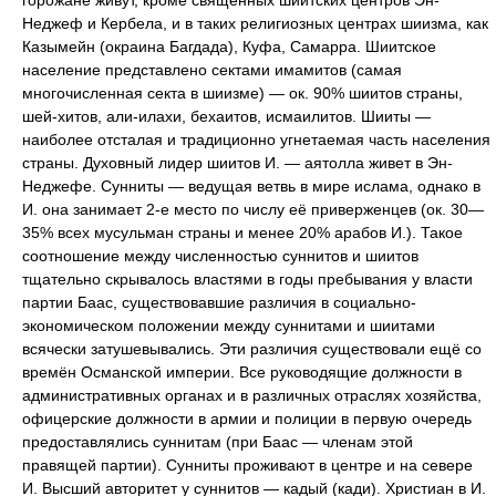
горожане живут, кроме священных шиитских центров Эн-
Неджеф и Кербела, и в таких религиозных центрах шиизма, как
Казымейн (окраина Багдада), Куфа, Самарра. Шиитское
население представлено сектами имамитов (самая
многочисленная секта в шиизме) — ок. 90% шиитов страны,
шей-хитов, али-илахи, бехаитов, исмаилитов. Шииты —
наиболее отсталая и традиционно угнетаемая часть населения
страны. Духовный лидер шиитов И. — аятолла живет в Эн-
Неджефе. Сунниты — ведущая ветвь в мире ислама, однако в
И. она занимает 2-е место по числу её приверженцев (ок. 30—
35% всех мусульман страны и менее 20% арабов И.). Такое
соотношение между численностью суннитов и шиитов
тщательно скрывалось властями в годы пребывания у власти
партии Баас, существовавшие различия в социально-
экономическом положении между суннитами и шиитами
всячески затушевывались. Эти различия существовали ещё со
времён Османской империи. Все руководящие должности в
административных органах и в различных отраслях хозяйства,
офицерские должности в армии и полиции в первую очередь
предоставлялись суннитам (при Баас — членам этой
правящей партии). Сунниты проживают в центре и на севере
И. Высший авторитет у суннитов — кадый (кади). Христиан в И.