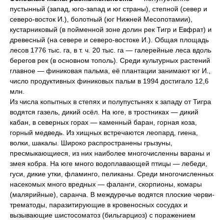
пустынный (запад, юго-запад и юг страны), степной (север и
северо-восток И.), болотный (юг Нижней Месопотамии),
кустарниковый (в пойменной зоне долин рек Тигр и Евфрат) и
древесный (на севере и северо-востоке И.). Общая площадь
лесов 1776 тыс. га, в т. ч. 20 тыс. га — галерейные леса вдоль
берегов рек (в основном тополь). Среди культурных растений
главное — финиковая пальма, её плантации занимают юг И.,
число продуктивных финиковых пальм в 1994 достигало 12,6
млн.
Из числа копытных в степях и полупустынях к западу от Тигра
водятся газель, дикий осёл. На юге, в тростниках — дикий
кабан, в северных горах — каменный баран, горная коза,
горный медведь. Из хищных встречаются леопард, гиена,
волки, шакалы. Широко распространены грызуны,
пресмыкающиеся, из них наиболее многочисленны вараны и
змея кобра. На юге много водоплавающей птицы — лебеди,
гуси, дикие утки, фламинго, пеликаны. Среди многочисленных
насекомых много вредных — фаланги, скорпионы, комары
(малярийные), саранча. В междуречье водятся плоские черви-
трематоды, паразитирующие в кровеносных сосудах и
вызывающие шистосоматоз (бильгарциоз) с поражением