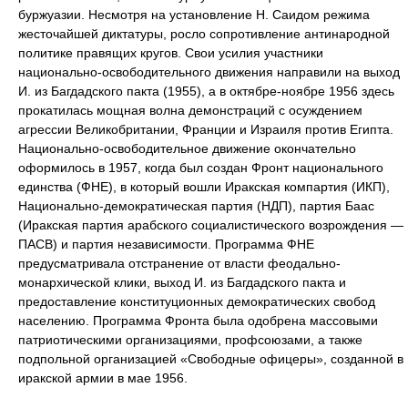
буржуазии. Несмотря на установление Н. Саидом режима
жесточайшей диктатуры, росло сопротивление антинародной
политике правящих кругов. Свои усилия участники
национально-освободительного движения направили на выход
И. из Багдадского пакта (1955), а в октябре-ноябре 1956 здесь
прокатилась мощная волна демонстраций с осуждением
агрессии Великобритании, Франции и Израиля против Египта.
Национально-освободительное движение окончательно
оформилось в 1957, когда был создан Фронт национального
единства (ФНЕ), в который вошли Иракская компартия (ИКП),
Национально-демократическая партия (НДП), партия Баас
(Иракская партия арабского социалистического возрождения —
ПАСВ) и партия независимости. Программа ФНЕ
предусматривала отстранение от власти феодально-
монархической клики, выход И. из Багдадского пакта и
предоставление конституционных демократических свобод
населению. Программа Фронта была одобрена массовыми
патриотическими организациями, профсоюзами, а также
подпольной организацией «Свободные офицеры», созданной в
иракской армии в мае 1956.