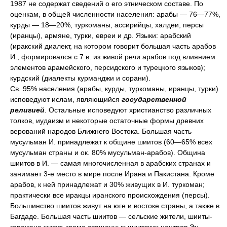
1987 не содержат сведений о его этническом составе. По
оценкам, в общей численности населения: арабы — 76—77%,
курды — 18—20%, туркоманы, ассирийцы, халдеи, персы
(иранцы), армяне, турки, евреи и др. Языки: арабский
(иракский диалект, на котором говорит большая часть арабов
И., формировался с 7 в. из живой речи арабов под влиянием
элементов арамейского, персидского и турецкого языков);
курдский (диалекты курманджи и сорани).
Св. 95% населения (арабы, курды, туркоманы, иранцы, турки)
исповедуют ислам, являющийся
государственной
религией
. Остальные исповедуют христианство различных
толков, иудаизм и некоторые остаточные формы древних
верований народов Ближнего Востока. Большая часть
мусульман И. принадлежат к общине шиитов (60—65% всех
мусульман страны и ок. 80% мусульман-арабов). Община
шиитов в И. — самая многочисленная в арабских странах и
занимает 3-е место в мире после Ирана и Пакистана. Кроме
арабов, к ней принадлежат и 30% живущих в И. туркоман;
практически все иракцы иранского происхождения (персы).
Большинство шиитов живут на юге и востоке страны, а также в
Багдаде. Большая часть шиитов — сельские жители, шииты-