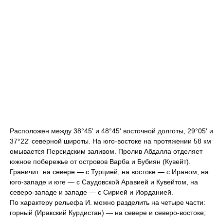
Расположен между 38°45' и 48°45' восточной долготы, 29°05' и
37°22' северной широты. На юго-востоке на протяжении 58 км
омывается Персидским заливом. Пролив Абдалла отделяет
южное побережье от островов Варба и Бубиян (Кувейт).
Граничит: на севере — с Турцией, на востоке — с Ираном, на
юго-западе и юге — с Саудовской Аравией и Кувейтом, на
северо-западе и западе — с Сирией и Иорданией.
По характеру рельефа И. можно разделить на четыре части:
горный (Иракский Курдистан) — на севере и северо-востоке;