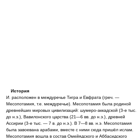
История
И. расположен в междуречье Тигра и Евфрата (греч. —
Месопотамия, т.е. междуречье). Месопотамия была родиной
древнейших мировых цивилизаций: шумеро-аккадской (3-е тыс.
до н.э.), Вавилонского царства (21—6 вв. до н.э.), древней
Ассирии (3-е тыс. — 7 в. до н.э.). В 7—8 вв. н.э. Месопотамия
была завоевана арабами, вместе с ними сюда пришёл ислам.
Месопотамия вошла в состав Омейядского и Аббасидского