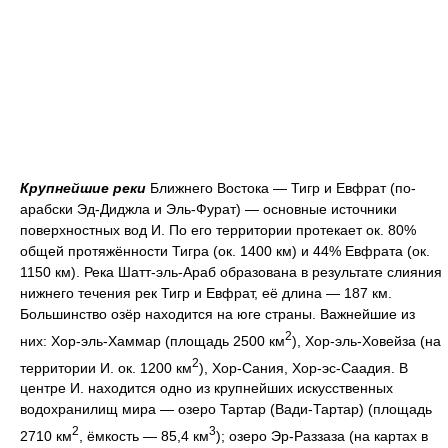
Крупнейшие реки
Ближнего Востока — Тигр и Евфрат (по-
арабски Эд-Диджла и Эль-Фурат) — основные источники
поверхностных вод И. По его территории протекает ок. 80%
общей протяжённости Тигра (ок. 1400 км) и 44% Евфрата (ок.
1150 км). Река Шатт-эль-Араб образована в результате слияния
нижнего течения рек Тигр и Евфрат, её длина — 187 км.
Большинство озёр находится на юге страны. Важнейшие из
2
них: Хор-эль-Хаммар (площадь 2500 км
), Хор-эль-Ховейза (на
2
территории И. ок. 1200 км
), Хор-Сания, Хор-эс-Саадия. В
центре И. находится одно из крупнейших искусственных
водохранилищ мира — озеро Тартар (Вади-Тартар) (площадь
2
3
2710 км
, ёмкость — 85,4 км
); озеро Эр-Раззаза (на картах в