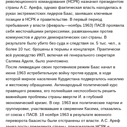
революционного командования (НСРК) назначил президентом
страны А.С. Арефа, однако фактическая власть находилась в
руках экстремистских лидеров Баас, занявших ключевые
позиции в НСРК и правительстве. В первый период
пребывания у власти (февраль—ноябрь 1963) ПАСВ проявила
себя жесточайшими репрессиями, развязанными против
коммунистов и других демократических сил страны. В
результате было убито без суда и следствия ок. 5 тыс. чел., а
более 10 тыс. брошены в тюрьмы и концлагеря. Практически
всё руководство ИКП, включая её генерального секретаря
Саляма Адиля, было уничтожено.
После ликвидации своих противников режим Баас начал в
июне 1963 истребительную войну против курдов, в ходе
которой мирное население Курдистана подвергалось насилию
и жестокому обращению. Антинародный политический курс
правящего режима, его полнейшая неспособность решить
важнейшие проблемы страны ввергли И. в глубокий
экономический кризис. В сер. 1963 все политические партии и
группировки, участвовавшие в свержении Касема, отказались
от союза с ПАСВ. 18 ноября 1963 в результате военного
переворота баасисты были отстранены от власти. А.С. Ареф
занял посты президента страны, председателя НСРК и