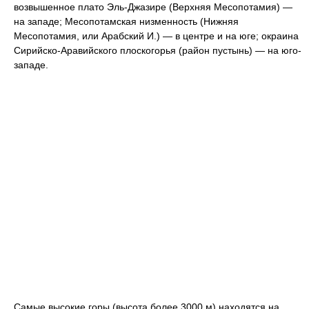
возвышенное плато Эль-Джазире (Верхняя Месопотамия) —
на западе; Месопотамская низменность (Нижняя
Месопотамия, или Арабский И.) — в центре и на юге; окраина
Сирийско-Аравийского плоскогорья (район пустынь) — на юго-
западе.
Самые высокие горы (высота более 3000 м) находятся на