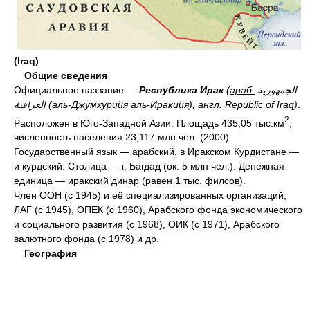
(Iraq)
Общие сведения
Официальное название —
Республика Ирак
(
араб.
الجمهورية
العراقية (аль-Джумхурийя аль-Иракийя),
англ.
Republic of Iraq)
.
2
Расположен в Юго-Западной Азии. Площадь 435,05 тыс.км
,
численность населения 23,117 млн чел. (2000).
Государственный язык — арабский, в Иракском Курдистане —
и курдский. Столица — г. Багдад (ок. 5 млн чел.). Денежная
единица — иракский динар (равен 1 тыс. филсов).
Член ООН (с 1945) и её специализированных организаций,
ЛАГ (с 1945), ОПЕК (с 1960), Арабского фонда экономического
и социального развития (с 1968), ОИК (с 1971), Арабского
валютного фонда (с 1978) и др.
География