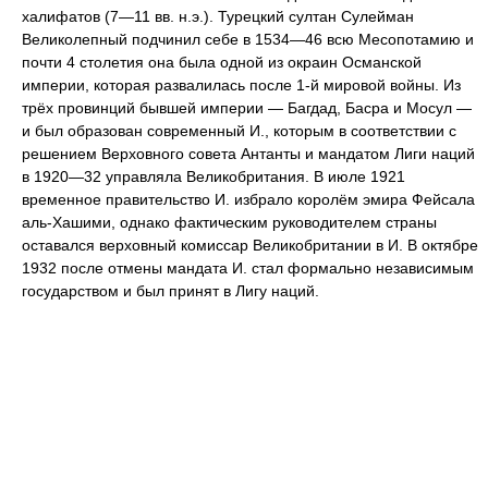
халифатов (7—11 вв. н.э.). Турецкий султан Сулейман
Великолепный подчинил себе в 1534—46 всю Месопотамию и
почти 4 столетия она была одной из окраин Османской
империи, которая развалилась после 1-й мировой войны. Из
трёх провинций бывшей империи — Багдад, Басра и Мосул —
и был образован современный И., которым в соответствии с
решением Верховного совета Антанты и мандатом Лиги наций
в 1920—32 управляла Великобритания. В июле 1921
временное правительство И. избрало королём эмира Фейсала
аль-Хашими, однако фактическим руководителем страны
оставался верховный комиссар Великобритании в И. В октябре
1932 после отмены мандата И. стал формально независимым
государством и был принят в Лигу наций.