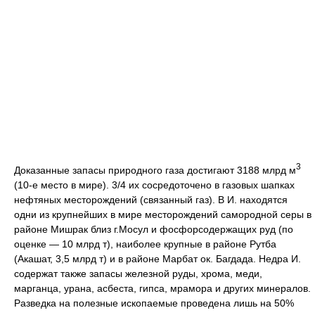
3
Доказанные запасы природного газа достигают 3188 млрд м
(10-е место в мире). 3/4 их сосредоточено в газовых шапках
нефтяных месторождений (связанный газ). В И. находятся
одни из крупнейших в мире месторождений самородной серы в
районе Мишрак близ г.Мосул и фосфорсодержащих руд (по
оценке — 10 млрд т), наиболее крупные в районе Рутба
(Акашат, 3,5 млрд т) и в районе Марбат ок. Багдада. Недра И.
содержат также запасы железной руды, хрома, меди,
марганца, урана, асбеста, гипса, мрамора и других минералов.
Разведка на полезные ископаемые проведена лишь на 50%