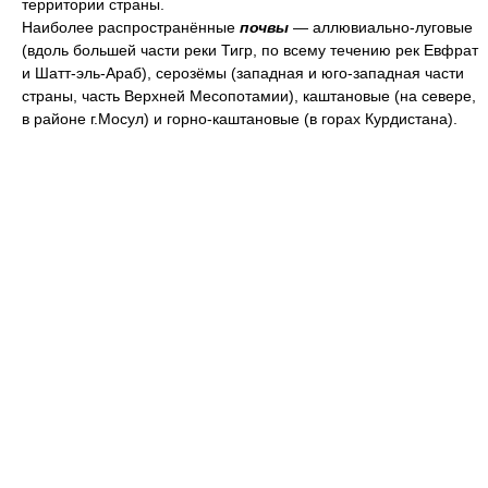
территории страны.
Наиболее распространённые
почвы
— аллювиально-луговые
(вдоль большей части реки Тигр, по всему течению рек Евфрат
и Шатт-эль-Араб), серозёмы (западная и юго-западная части
страны, часть Верхней Месопотамии), каштановые (на севере,
в районе г.Мосул) и горно-каштановые (в горах Курдистана).