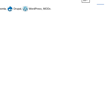
omla,
Drupal,
WordPress, MODx.