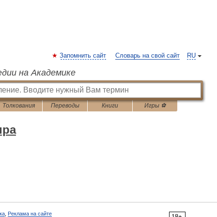
Запомнить сайт
Словарь на свой сайт
RU
едии на Академике
Толкования
Переводы
Книги
Игры ⚽
ира
ка
,
Реклама на сайте
18+